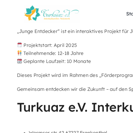
Skip
to
Sta
content
„Junge Entdecker“ ist ein interaktives Projekt für 
Projektstart: April 2025
Teilnehmende: 12-18 Jahre
Geplante Laufzeit: 10 Monate
Dieses Projekt wird im Rahmen des „Förderprogr
Gemeinsam entdecken wir die Zukunft – auf den S
Turkuaz e.V. Interk
Wormser str 42 67227 Frankenthal