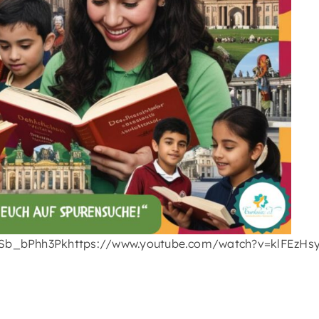
/ySb_bPhh3Pkhttps://www.youtube.com/watch?v=klFEzHs