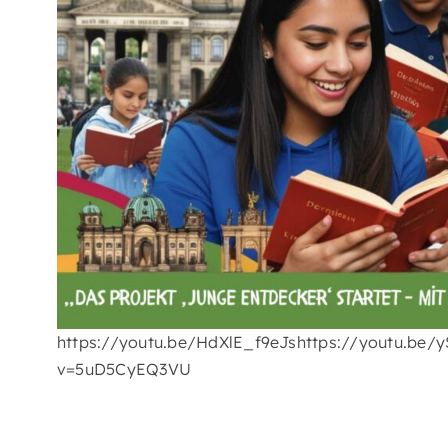
https://youtu.be/HdXlE_f9eJshttps://youtu.be
v=5uD5CyEQ3VU