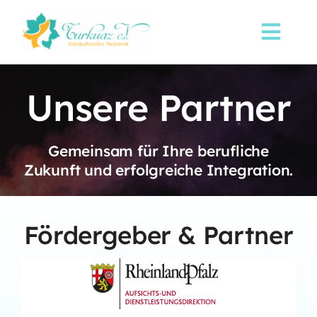
Skip
to
Toggl
content
Navi
Startseite
Unsere Partner
Über uns
Gemeinsam für Ihre berufliche
Sprachkurse
Zukunft und erfolgreiche Integration.
Aktuelles
Fördergeber & Partner
Spenden
Kontakt