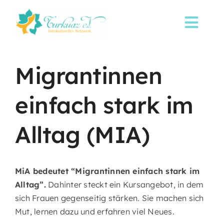
Skip
to
Toggl
content
Navi
Startseite
Migrantinnen
Über uns
einfach stark im
Sprachkurse
Alltag (MIA)
Aktuelles
MiA bedeutet “Migrantinnen einfach stark im
Spenden
Alltag”.
Dahinter steckt ein Kursangebot, in dem
sich Frauen gegenseitig stärken. Sie machen sich
Mut, lernen dazu und erfahren viel Neues.
Kontakt